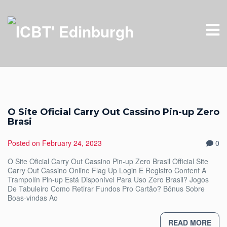
O Site Oficial Carry Out Cassino Pin-up Zero
Brasi
Posted on
February 24, 2023
0
O Site Oficial Carry Out Cassino Pin-up Zero Brasil Official Site
Carry Out Cassino Online Flag Up Login E Registro Content A
Trampolín Pin-up Está Disponível Para Uso Zero Brasil? Jogos
De Tabuleiro Como Retirar Fundos Pro Cartão? Bônus Sobre
Boas-vindas Ao
READ MORE