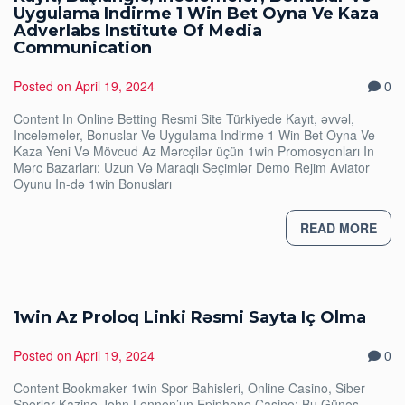
Uygulama Indirme 1 Win Bet Oyna Ve Kaza
Adverlabs Institute Of Media
Communication
Posted on
April 19, 2024
0
Content In Online Betting Resmi Site Türkiyede Kayıt, əvvəl,
Incelemeler, Bonuslar Ve Uygulama Indirme 1 Win Bet Oyna Ve
Kaza Yeni Və Mövcud Az Mərcçilər üçün 1win Promosyonları In
Mərc Bazarları: Uzun Və Maraqlı Seçimlər Demo Rejim Aviator
Oyunu In-də 1win Bonusları
READ MORE
1win Az Proloq Linki Rəsmi Sayta Iç Olma
Posted on
April 19, 2024
0
Content Bookmaker 1win Spor Bahisleri, Online Casino, Siber
Sporlar Kazino John Lennon’un Epiphone Casino: Bu Günəş