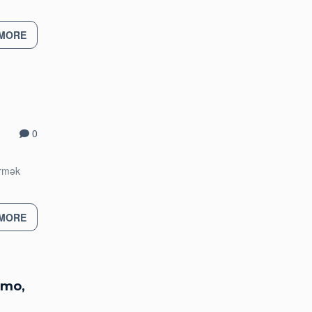
MORE
0
irmək
MORE
emo,