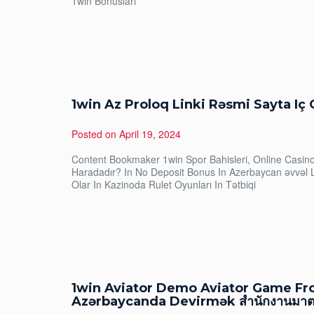
1win Bonusları
1win Az Proloq Linki Rəsmi Sayta Iç
Posted on
April 19, 2024
Content Bookmaker 1win Spor Bahisleri, Online Casin
Haradadır? In No Deposit Bonus In Azerbaycan əvvəl 
Olar In Kazinoda Rulet Oyunları In Tətbiqi
1win Aviator Demo Aviator Game Fr
Azərbaycanda Devirmək สำนักงานมาตร