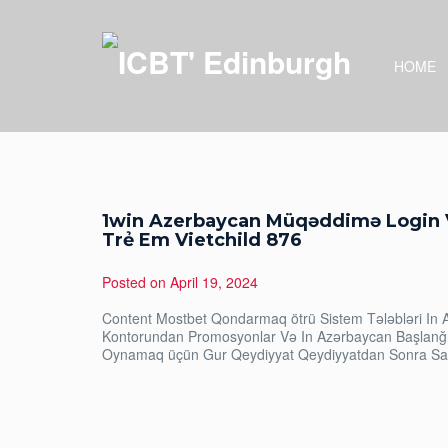
HOME
1win Azerbaycan Müqəddimə Login 
Trẻ Em Vietchild 876
Posted on
April 19, 2024
Content Mostbet Qondarmaq ötrü Sistem Tələbləri In
Kontorundan Promosyonlar Və In Azərbaycan Başlanğı
Oynamaq üçün Gur Qeydiyyat Qeydiyyatdan Sonra Say