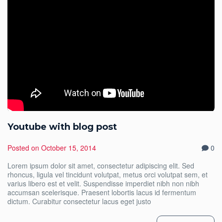
Youtube with blog post
Posted on
October 15, 2014
0
Lorem ipsum dolor sit amet, consectetur adipiscing elit. Sed
rhoncus, ligula vel tincidunt volutpat, metus orci volutpat sem, et
varius libero est et velit. Suspendisse imperdiet nibh non nibh
accumsan scelerisque. Praesent lobortis lacus id fermentum
dictum. Curabitur consectetur lacus eget justo