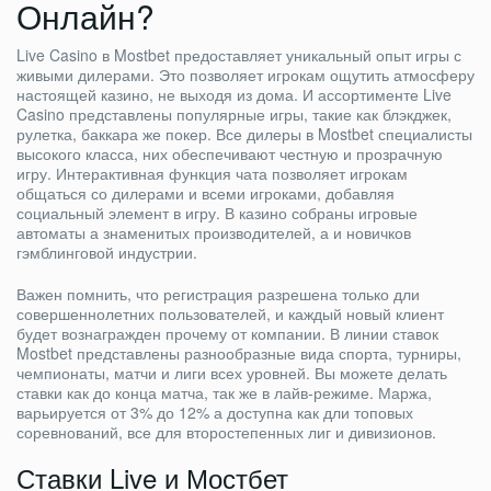
Онлайн?
Live Casino в Mostbet предоставляет уникальный опыт игры с
живыми дилерами. Это позволяет игрокам ощутить атмосферу
настоящей казино, не выходя из дома. И ассортименте Live
Casino представлены популярные игры, такие как блэкджек,
рулетка, баккара же покер. Все дилеры в Mostbet специалисты
высокого класса, них обеспечивают честную и прозрачную
игру. Интерактивная функция чата позволяет игрокам
общаться со дилерами и всеми игроками, добавляя
социальный элемент в игру. В казино собраны игровые
автоматы а знаменитых производителей, а и новичков
гэмблинговой индустрии.
Важен помнить, что регистрация разрешена только дли
совершеннолетних пользователей, и каждый новый клиент
будет вознагражден прочему от компании. В линии ставок
Mostbet представлены разнообразные вида спорта, турниры,
чемпионаты, матчи и лиги всех уровней. Вы можете делать
ставки как до конца матча, так же в лайв-режиме. Маржа,
варьируется от 3% до 12% а доступна как дли топовых
соревнований, все для второстепенных лиг и дивизионов.
Ставки Live и Мостбет