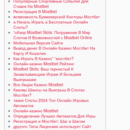
Популярные Спортивные События Для
Ставок На Mostbet
Регистрация В Mostbet
возможность Букмекерской Конторы Мостбет
а Начать Играть а Бесплатные Онлайн
Слоты?
“обзор Mostbet Slots: Погружение В Мир
Слотов И Возможностей с Mostbet Online
Мобильная Версия Сайта
Вывод денег В Онлайн Казино Мостбет На
Карту И Кошелек
Как Играть В Казино” “мостбет?
Онлайн-казино Mostbet Рейтинг
Mostbet Slots: Ваш тернистый К
Захватывающим Играм И Большим
Выигрышам
Все Акции Казино Mostbet
Каковы Шансы на Выигрыш В Слотах
Мостбет?
такие Слоты 2024 Топ Онлайн Игровых
Автоматов
Онлайн-казино Mostbet
Определение Лучших Автоматов Для Игры
Регистрация и Мостбет: Шаг и Шагом
другого Типа Лицензию использует Сайт