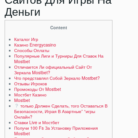
Деньги
Content
Каталог Игр
Казино Energycasino
Способы Оплаты
Популярные Лиги и Турниры Для Ставок На
Mostbet
Отличается Ли официальный Сайт От
Зеркала Mostbet?
Что представлял Собой Зеркало Mostbet?
Отзывы Игроков
Промокоды От Mostbet
Мостбет Казино
Mostbet
только Должен Сделать, того Оставаться В
Безопасности, Играя В Азартные” “игры
Онлайн?
Ставки Live и Мостбет
Получи 100 Fs За Установку Приложения
Mostbet