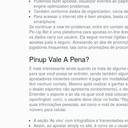
Pudemos fazer apostas, visualizar eventos ao palpi
engine optimization problemas.
Também conforme dados da organizacion, cerca de f
Para acessar o internet site é bem simples, bast
smartphone.
Se continuar a new ter problemas, entre em contato ap
Pin-Up Bet é uma plataforma para apostas on-line lic
os dados carry out usuário. Ela segue normas rígidas 
apostas justo e seguro. Acessando an aba de promoçõe
jogadores frequentes, tais como promoções de procuri
Pinup Vale A Pena?
E mais interessante ainda quando ze trata de alguma 
para que você possa se entreter, sendo também alguma
apostadores iniciantes cometem é jogar em modalidad
têm nenhum contato. Mesmo após realizar e ganhar a
o dealer esportivo não apresenta conhecimento), o d
Entender o esporte e an ida na qual você está colocan
(sportingbet. com), o usuário deve clicar no botão “Reg
suas informações pessoais, asi como e-mail de acess
número para celular.
A seção ‘Ao vivo’ com infográficos e transmissões 
Assim, ao apostar simply no site, é como se o usuá