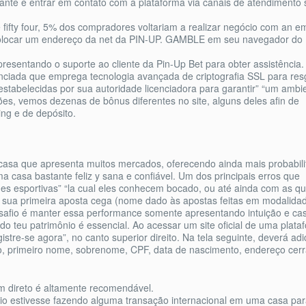
tante e entrar em contato com a plataforma via canais de atendimento
ifty four, 5% dos compradores voltariam a realizar negócio com an e
a colocar um endereço da net da PIN-UP. GAMBLE em seu navegador do
resentando o suporte ao cliente da Pin-Up Bet para obter assistência.
enciada que emprega tecnologia avançada de criptografia SSL para re
estabelecidas por sua autoridade licenciadora para garantir” “um ambi
s, vemos dezenas de bônus diferentes no site, alguns deles afin de
ng e de depósito.
casa que apresenta muitos mercados, oferecendo ainda mais probabili
 casa bastante feliz y sana e confiável. Um dos principais erros que
es esportivas” “la cual eles conhecem bocado, ou até ainda com as qu
 sua primeira aposta cega (nome dado às apostas feitas em modalida
esafio é manter essa performance somente apresentando intuição e ca
do teu patrimônio é essencial. Ao acessar um site oficial de uma plata
istre-se agora”, no canto superior direito. Na tela seguinte, deverá adi
o, primeiro nome, sobrenome, CPF, data de nascimento, endereço cer
em direto é altamente recomendável.
rio estivesse fazendo alguma transação internacional em uma casa pa