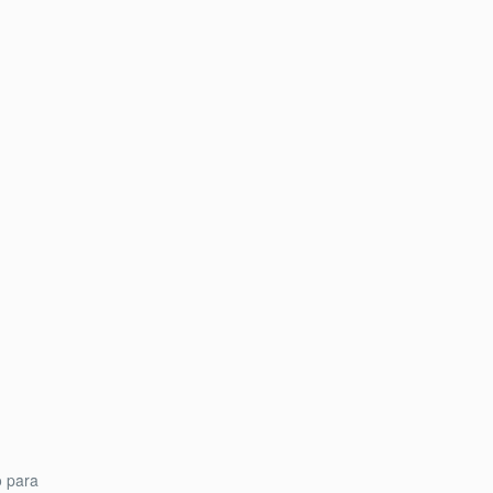
o para