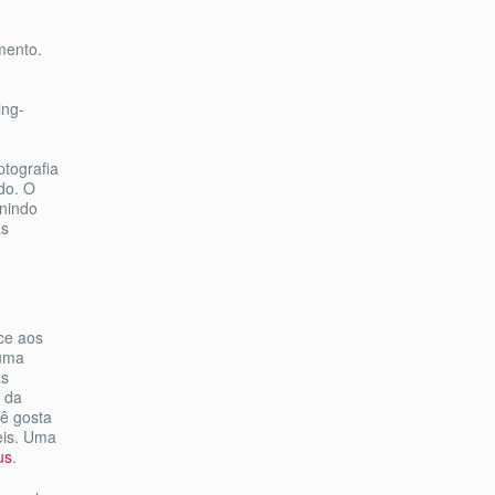
mento.
ing-
ptografia
do. O
enindo
as
ce aos
 uma
as
e da
cê gosta
eis. Uma
us
.