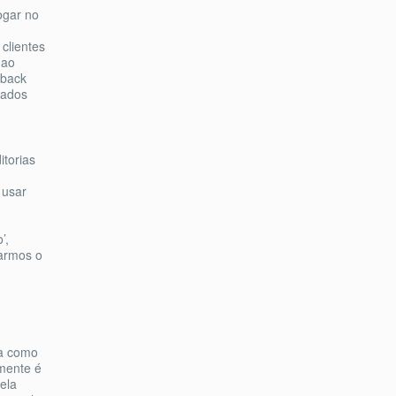
ogar no
clientes
 ao
dback
vados
torias
 usar
’,
iarmos o
ta como
mente é
ela