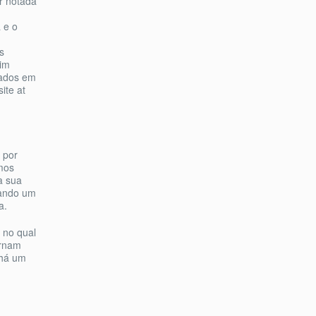
r notada
 e o
s
sim
dos ​​em
ite at
 por
emos
a sua
tando um
a.
 no qual
ornam
 há um