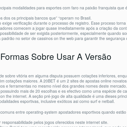
cipais modalidades para esportes com faro na paixão franquista que 
s dos os principais bancos que” “operam no Brasil.
o exige verificação durante o processo de registro. Esse proceso torna
 jogadores comecem a jogar quase imediatamente após a criação da cont
 possibilidade de ser exigida posteriormente, especialmente quando so
ca padrão no setor de cassinos on the web para garantir the segurança
5 Formas Sobre Usar A Versão
de sobre vitória em alguma disputa possuem cotações inferiores, enq
m cotações maiores. A 20BET é um 2 sites de apostas online novatos
ços e ferramentas no mesmo nível dos grandes nomes deste mercado.
possuindo mais de 20 escolhas e es efectivo como uma espécie de c
on the internet. A seção pré-jogo de alta qualidade é uma dieses princ
odalidades esportivas, inclusive exóticos asi como surf e netball.
t comuns entre operating-system apostadores esportivos quando estão
responsabilidade pelos jogos oferecidos neste internet site.