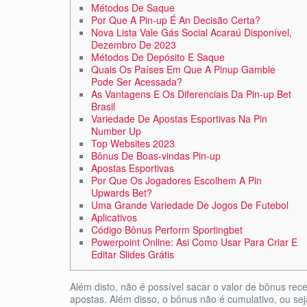
Métodos De Saque
Por Que A Pin-up É An Decisão Certa?
Nova Lista Vale Gás Social Acaraú Disponível,
Dezembro De 2023
Métodos De Depósito E Saque
Quais Os Países Em Que A Pinup Gamble
Pode Ser Acessada?
As Vantagens E Os Diferenciais Da Pin-up Bet
Brasil
Variedade De Apostas Esportivas Na Pin
Number Up
Top Websites 2023
Bônus De Boas-vindas Pin-up
Apostas Esportivas
Por Que Os Jogadores Escolhem A Pin
Upwards Bet?
Uma Grande Variedade De Jogos De Futebol
Aplicativos
Código Bônus Perform Sportingbet
Powerpoint Online: Asi Como Usar Para Criar E
Editar Slides Grátis
Além disto, não é possível sacar o valor de bônus re
apostas. Além disso, o bônus não é cumulativo, ou sej