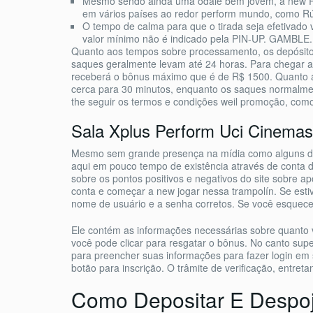
Mesmo sendo ainda uma odaie bem jovem, a new Pin
em vários países ao redor perform mundo, como Rúss
O tempo de calma para que o tirada seja efetivado 
valor mínimo não é indicado pela PIN-UP. GAMBLE.
Quanto aos tempos sobre processamento, os depósito
saques geralmente levam até 24 horas. Para chegar a
receberá o bônus máximo que é de R$ 1500. Quanto a
cerca para 30 minutos, enquanto os saques normalment
the seguir os termos e condições weil promoção, como 
Sala Xplus Perform Uci Cinemas
Mesmo sem grande presença na mídia como alguns de t
aqui em pouco tempo de existência através de conta d
sobre os pontos positivos e negativos do site sobre a
conta e começar a new jogar nessa trampolín. Se estiv
nome de usuário e a senha corretos. Se você esqueceu
Ele contém as informações necessárias sobre quanto v
você pode clicar para resgatar o bônus. No canto supe
para preencher suas informações para fazer login em 
botão para inscrição. O trâmite de verificação, entreta
Como Depositar E Despoj