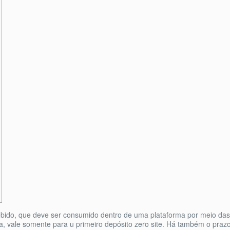
cebido, que deve ser consumido dentro de uma plataforma por meio das
a, vale somente para u primeiro depósito zero site. Há também o praz