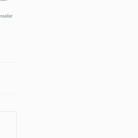
msallar