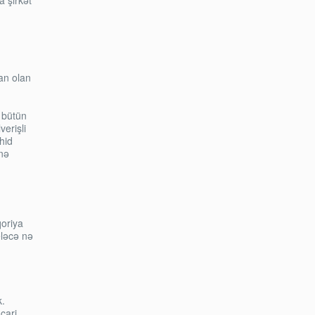
an olan
 bütün
verişli
hid
nə
qoriya
eləcə nə
k.
cari