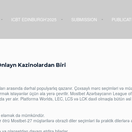
ICBT EDINBURGH’2025
SUBMISSION
PUBLICAT
nlayn Kazinolardan Biri
rı arasında dərhal populyarlıq qazanır. Çoxsaylı mərc seçimləri və müa
rmək istəyənlər üçün əla yerə çevrilir. Mostbet Azərbaycanın League of
da yer alır. Platforma Worlds, LEC, LCS və LCK daxil olmaqla bütün əsl
rc eləmək də mümkündür.
trü Mostbet-27 müştərilərə obrazli diler seçimləri ilə praktik dilerlərə 
ə ya planşetdən davam etdirə bilərlər.