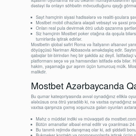
dəstəyi ilə onlayn söhbətin mövcudluğunu qayğı görmək
Sayt həmçinin siyasi hadisələrə və realiti-şoulara şəxs
Mostbet mobil cihazlara əlaqəli vebsayt və şəxsi proq
Onları real pula devirmək ötrü udub qazanma şərtləri
Siz həmçinin Mostbet poker otağına da qoşula bilərs
turnirlərdə iştirak edirlər.
Mostbetin qlobal səfiri Roma və İtaliyanın əfsanəvi y
döyüşçüsü Nəriman Abbasovla əməkdaşlıq edir. Saytın və
qabıqlar bir-birindən heç bir şəkildə az deyil. İstifadəç
platformanı seçə və ya hamısından istifadə edə bilər.
hakim, yaşamağa gur aşırım üçün tumurcuq mülk. Mostb
malikdir.
Mostbet Azərbaycanda Qa
Bu qumar kateqoriyasında əvvəl oynadığınız elliklə oyunla
ələlxüsus ona ötrü yaradılıb ki, nə vaxtsa oynadığınız s
vaxtsa qarşınıza çıxmış xoşunuza gələn oyunları axtar
Məhz o müddət indiki və müvəqqəti də mostbet.com s
Bütün əmanətlər əlbəəl emal edilir və çıxarılması 2
Bu tanımlı rejimdə danışmaq olar ki, adi şiddətli b
Bukmeker kontaktı və promosyonlarda iştirak üçün pu