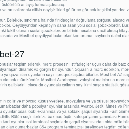
ə üstüörtülü anlayış formalaşdıracaq.
ə əmsallardakı elliklə dəyişiklikləri götürmə görmək keçidini yandıra 
nur. Beləliklə, sındırma halında fırıldaqçılar doğrulama sorğusu alacaq v
əklər. Qeydiyyatdan keçməyin daha asan yolu sosial şəbəkələrdir. Bu
ki təklif olunan sosial şəbəkələrdən birinin hesabına daxil olmaq kifayə
l şəbəkədə və Mostbet qeydiyyat bukmeker kontorunun saytında daimi ola
bet-27
uslar təqdim edərək, mərc prosesini istifadəçilər üçün daha da bax: 
pulyarlaşan dinamik və gərgin bir oyundur. Squash-a mərc edərkən, mər
ni və ya qazanılan oyunların sayını proqnozlaşdıra bilərlər. Most bet AZ sa
mərc eləmək mümkündür. Mostbet Azərbaycan voleybol matçlarına mərc 
rnirin qaliblərini, eləcə də oyundakı xalların sayı kimi başqa statistik göstə
əmin edilir və mövcud xüsusiyyətlərə, mövzulara və ya xüsusi provayde
umarbazlar daha populyar oyunlar arasında Aviator, JetX, Mines və Pli
Bu oyunlar əsas lobbi ekranında və ya soldakı şaquli siyahıda Fast Gam
dirilir. Bütün seçimlərinizə baxmaq üçün kateqoriyanın yanındakı Hamıs
kart oyunları sol tərəfdəki seçimlərin şaquli siyahısından əldə edilə bil
ndan olan qumarbazlar 65+ proqram təminatçısı tərəfindən təqdim edilən